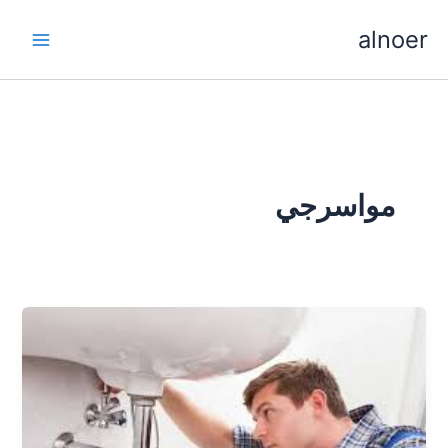
خطي
alnoer
لى
لمحتوى
مواسرجي