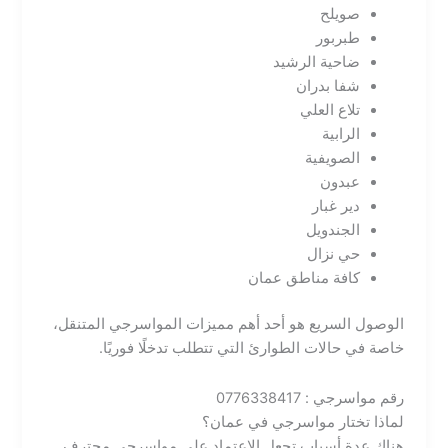
صويلح
طبربور
ضاحية الرشيد
شفا بدران
تلاع العلي
الرابية
الصويفية
عبدون
دير غبار
الجندويل
حي نزال
كافة مناطق عمان
الوصول السريع هو أحد أهم مميزات المواسرجي المتنقل،
خاصة في حالات الطوارئ التي تتطلب تدخلًا فوريًا.
رقم مواسرجي : 0776338417
لماذا تختار مواسرجي في عمان؟
هناك عدة أسباب تجعل الاعتماد على مواسرجي محترف